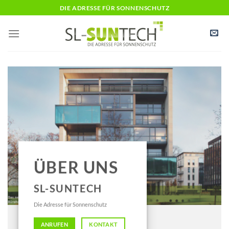
Zum
DIE ADRESSE FÜR SONNENSCHUTZ
Inhalt
springen
ÜBER UNS
SL-SUNTECH
Die Adresse für Sonnenschutz
ANRUFEN
KONTAKT