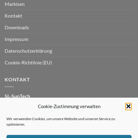
Markisen
Kontakt
Downloads
Impressum
Datenschutzerklärung
Cookie-Richtlinie (EU)
KONTAKT
SL-SunTech
An der Windflöte 7
Cookie-Zustimmung verwalten
33659 Bielefeld
Wir verwenden Cookies, um unsere Website und unseren Service zu
optimieren.
Telefon: 05209 / 91 68 50
Fax: 05209 / 91 68 51