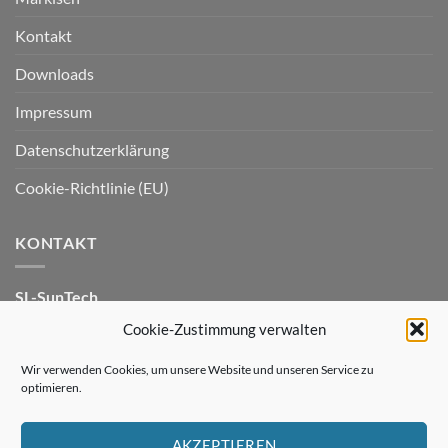
Kontakt
Downloads
Impressum
Datenschutzerklärung
Cookie-Richtlinie (EU)
KONTAKT
SL-SunTech
An der Windflöte 7
Cookie-Zustimmung verwalten
33659 Bielefeld
Wir verwenden Cookies, um unsere Website und unseren Service zu
optimieren.
Telefon: 05209 / 91 68 50
Fax: 05209 / 91 68 51
AKZEPTIEREN